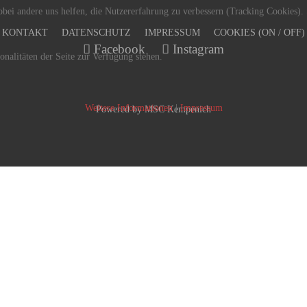
bei andere uns helfen, die Nutzererfahrung zu verbessern (Tracking Cookies).
KONTAKT
DATENSCHUTZ
IMPRESSUM
COOKIES (ON / OFF)
Facebook
Instagram
onalitäten der Seite zur Verfügung stehen.
Weitere Informationen
|
Impressum
Powered by
MSC Kempenich